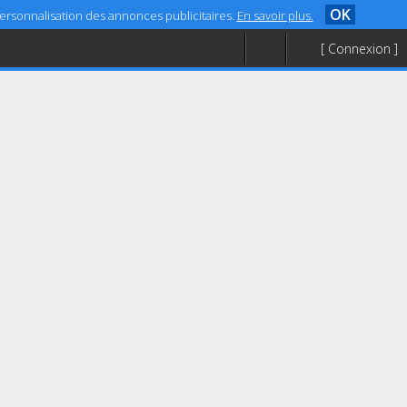
OK
 personnalisation des annonces publicitaires.
En savoir plus.
[ Connexion ]