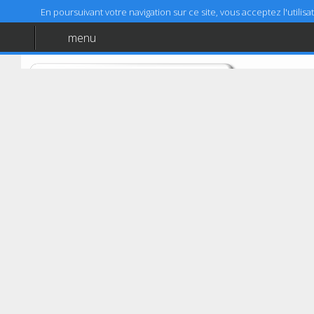
En poursuivant votre navigation sur ce site, vous acceptez l'utili
menu
Accueil
Aide
Mentions légales
Ferrières-en-Bray
AUTOVISION LGC
Zone du Beauregard, Route de Beauvais
76220
Ferrières-en-Bray
02 35 90 54 12
Coordonnées GPS :
49,472474 (49°28'20,91")
Latitude :
1,747431 (1°44'50,75")
Longitude :
Prendre RDV